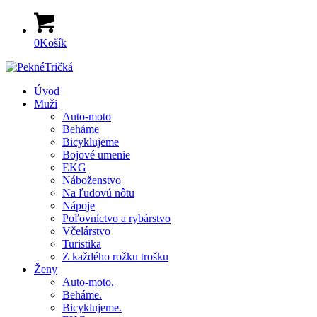
0
Košík
Úvod
Muži
Auto-moto
Beháme
Bicyklujeme
Bojové umenie
EKG
Náboženstvo
Na ľudovú nôtu
Nápoje
Poľovníctvo a rybárstvo
Včelárstvo
Turistika
Z každého rožku trošku
Ženy
Auto-moto.
Beháme.
Bicyklujeme.