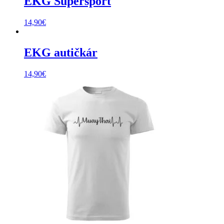
EKG Supersport
14,90
€
EKG autičkár
14,90
€