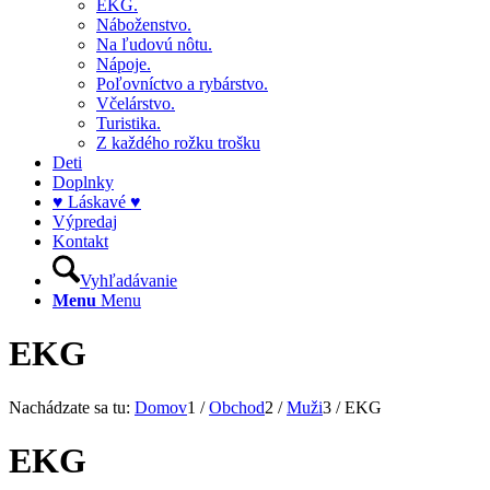
EKG.
Náboženstvo.
Na ľudovú nôtu.
Nápoje.
Poľovníctvo a rybárstvo.
Včelárstvo.
Turistika.
Z každého rožku trošku
Deti
Doplnky
♥ Láskavé ♥
Výpredaj
Kontakt
Vyhľadávanie
Menu
Menu
EKG
Nachádzate sa tu:
Domov
1
/
Obchod
2
/
Muži
3
/
EKG
EKG