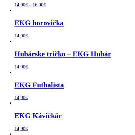
Price
14,90
€
–
16,90
€
range:
14,90€
through
EKG borovička
16,90€
14,90
€
Hubárske tričko – EKG Hubár
14,90
€
EKG Futbalista
14,90
€
EKG Kávičkár
14,90
€