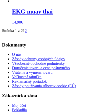
EKG muay thai
14,90
€
Stránka 1 z 2
1
2
Dokumenty
O nás
Zásady ochrany osobných údajov
Všeobecné obchodné podmienky
Doručenie tovaru a cena poštovného
Vrátenie a výmena tovaru
Veľkostná tabuľka
Reklamačný poriadok
Zásady používania súborov cookie (EÚ)
Zákaznícka zóna
Môj účet
Pokladňa