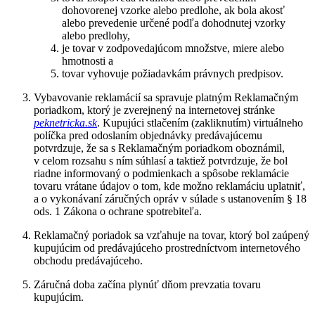
dohovorenej vzorke alebo predlohe, ak bola akosť
alebo prevedenie určené podľa dohodnutej vzorky
alebo predlohy,
je tovar v zodpovedajúcom množstve, miere alebo
hmotnosti a
tovar vyhovuje požiadavkám právnych predpisov.
Vybavovanie reklamácií sa spravuje platným Reklamačným
poriadkom, ktorý je zverejnený na internetovej stránke
peknetricka.sk
. Kupujúci stlačením (zakliknutím) virtuálneho
políčka pred odoslaním objednávky predávajúcemu
potvrdzuje, že sa s Reklamačným poriadkom oboznámil,
v celom rozsahu s ním súhlasí a taktiež potvrdzuje, že bol
riadne informovaný o podmienkach a spôsobe reklamácie
tovaru vrátane údajov o tom, kde možno reklamáciu uplatniť,
a o vykonávaní záručných opráv v súlade s ustanovením § 18
ods. 1 Zákona o ochrane spotrebiteľa.
Reklamačný poriadok sa vzťahuje na tovar, ktorý bol zaúpený
kupujúcim od predávajúceho prostredníctvom internetového
obchodu predávajúceho.
Záručná doba začína plynúť dňom prevzatia tovaru
kupujúcim.