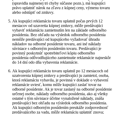
(spravidla najmenej tri chyby súčasne pozn.), má kupujúci
právo uplatniť nárok na zľavu z kúpnej ceny, výmenu tovaru
alebo odstúpiť od zmluvy.
Ak kupujúci reklamáciu tovaru uplatnil počas prvých 12
mesiacov od uzavretia kúpnej zmluvy, môže predávajúci
vybaviť reklamáciu zamietnutím len na základe odborného
posúdenia. Bez ohľadu na výsledok odborného posúdenia
nemôže predávajúci od kupujúceho vyžadovať úhradu
nákladov na odborné posúdenie tovaru, ani iné náklady
súvisiace s odborným posúdením tovaru. Predávajúci je
povinný poskytnúť spotrebiteľovi kópiu odborného
posúdenia odôvodňujúceho zamietnutie reklamácie najneskôr
do 14 dní odo dňa vybavenia reklamácie.
Ak kupujúci reklamáciu tovaru uplatnil po 12 mesiacoch od
uzatvorenia kúpnej zmluvy a predávajúci ju zamietol, osoba,
ktorá reklamáciu vybavila, je povinná v doklade o vybavení
reklamácie uviesť, komu môže kupujúci zaslať tovar na
odborné posúdenie. Ak je tovar zaslaný na odborné posúdenie
určenej osobe, náklady odborného posúdenia, ako aj všetky
ostatné s tým súvisiace účelne vynaložené náklady, znáša
predávajúci bez ohľadu na výsledok odborného posúdenia.
Ak kupujúci odborným posúdením preukáže zodpovednosť
predávajúceho za vadu, môže reklamáciu uplatniť znova;