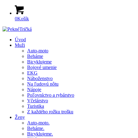
0
Košík
Úvod
Muži
Auto-moto
Beháme
Bicyklujeme
Bojové umenie
EKG
Náboženstvo
Na ľudovú nôtu
Nápoje
Poľovníctvo a rybárstvo
Včelárstvo
Turistika
Z každého rožku trošku
Ženy
Auto-moto.
Beháme.
Bicyklujeme.