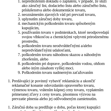
nepredložením dokladu o zaplatení, v prípade, že slúži
ako záručný list, dodacieho listu alebo záručného listu,
príslušenstva alebo dokumentácie tovaru,
neoznámením zjavných vád pri prevzatí tovaru,
uplynutím záručnej doby tovaru,
mechanickým poškodením tovaru spôsobeným
kupujúcim,
používaním tovaru v podmienkach, ktoré neodpovedajú
svojou vlhkosťou a chemickými vplyvmi prirodzenému
prostrediu,
poškodením tovaru neodvrátiteľnými a/alebo
nepredvídateľnými udalosťami,
poškodením tovaru náhodnou skazou a náhodným
zhoršením, alebo
poškodením pri doprave, poškodením vodou, ohňom
alebo iným zásahom vyššej moci.
Poškodením tovaru nadmerným zaťažovaním
Predávajúci je povinný vybaviť reklamáciu a ukončiť
reklamačné konanie odovzdaním opraveného tovaru,
výmenou tovaru, vrátením kúpnej ceny tovaru, vyplatením
primeranej zľavy z ceny tovaru, písomnou výzvou na
prevzatie plnenia alebo jej odôvodneným zamietnutím.
Záručná doba sa predlžuje o dobu, počas ktorej kupujúci