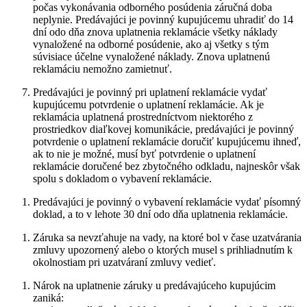
počas vykonávania odborného posúdenia záručná doba
neplynie. Predávajúci je povinný kupujúcemu uhradiť do 14
dní odo dňa znova uplatnenia reklamácie všetky náklady
vynaložené na odborné posúdenie, ako aj všetky s tým
súvisiace účelne vynaložené náklady. Znova uplatnenú
reklamáciu nemožno zamietnuť.
Predávajúci je povinný pri uplatnení reklamácie vydať
kupujúcemu potvrdenie o uplatnení reklamácie. Ak je
reklamácia uplatnená prostredníctvom niektorého z
prostriedkov diaľkovej komunikácie, predávajúci je povinný
potvrdenie o uplatnení reklamácie doručiť kupujúcemu ihneď,
ak to nie je možné, musí byť potvrdenie o uplatnení
reklamácie doručené bez zbytočného odkladu, najneskôr však
spolu s dokladom o vybavení reklamácie.
Predávajúci je povinný o vybavení reklamácie vydať písomný
doklad, a to v lehote 30 dní odo dňa uplatnenia reklamácie.
Záruka sa nevzťahuje na vady, na ktoré bol v čase uzatvárania
zmluvy upozornený alebo o ktorých musel s prihliadnutím k
okolnostiam pri uzatváraní zmluvy vedieť.
Nárok na uplatnenie záruky u predávajúceho kupujúcim
zaniká: