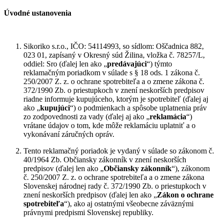
Úvodné ustanovenia
Sikoriko s.r.o., IČO: 54114993, so sídlom: Oščadnica 882,
023 01, zapísaný v Okresný súd Žilina, vložka č. 78257/L,
oddiel: Sro (ďalej len ako „
predávajúci
“) týmto
reklamačným poriadkom v súlade s § 18 ods. 1 zákona č.
250/2007 Z. z. o ochrane spotrebiteľa a o zmene zákona č.
372/1990 Zb. o priestupkoch v znení neskorších predpisov
riadne informuje kupujúceho, ktorým je spotrebiteľ (ďalej aj
ako „
kupujúci
“) o podmienkach a spôsobe uplatnenia práv
zo zodpovednosti za vady (ďalej aj ako „
reklamácia
“)
vrátane údajov o tom, kde môže reklamáciu uplatniť a o
vykonávaní záručných opráv.
Tento reklamačný poriadok je vydaný v súlade so zákonom č.
40/1964 Zb. Občiansky zákonník v znení neskorších
predpisov (ďalej len ako „
Občiansky
zákonník
“), zákonom
č. 250/2007 Z. z. o ochrane spotrebiteľa a o zmene zákona
Slovenskej národnej rady č. 372/1990 Zb. o priestupkoch v
znení neskorších predpisov (ďalej len ako „
Zákon o ochrane
spotrebiteľa
“), ako aj ostatnými všeobecne záväznými
právnymi predpismi Slovenskej republiky.