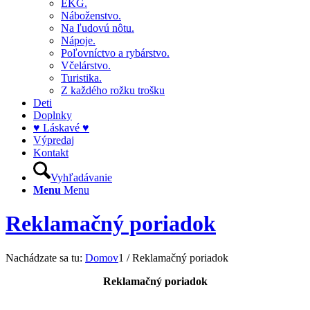
EKG.
Náboženstvo.
Na ľudovú nôtu.
Nápoje.
Poľovníctvo a rybárstvo.
Včelárstvo.
Turistika.
Z každého rožku trošku
Deti
Doplnky
♥ Láskavé ♥
Výpredaj
Kontakt
Vyhľadávanie
Menu
Menu
Reklamačný poriadok
Nachádzate sa tu:
Domov
1
/
Reklamačný poriadok
Reklamačný poriadok