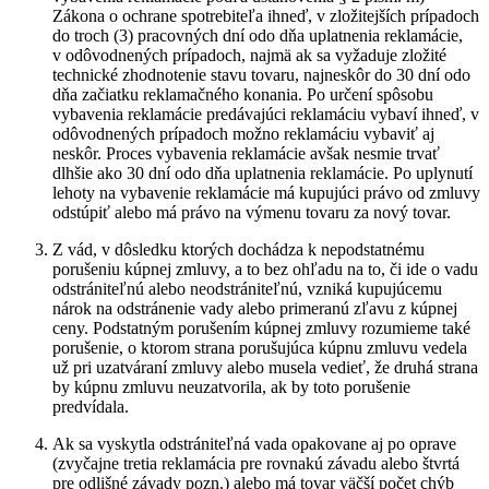
Zákona o ochrane spotrebiteľa ihneď, v zložitejších prípadoch
do troch (3) pracovných dní odo dňa uplatnenia reklamácie,
v odôvodnených prípadoch, najmä ak sa vyžaduje zložité
technické zhodnotenie stavu tovaru, najneskôr do 30 dní odo
dňa začiatku reklamačného konania. Po určení spôsobu
vybavenia reklamácie predávajúci reklamáciu vybaví ihneď, v
odôvodnených prípadoch možno reklamáciu vybaviť aj
neskôr. Proces vybavenia reklamácie avšak nesmie trvať
dlhšie ako 30 dní odo dňa uplatnenia reklamácie. Po uplynutí
lehoty na vybavenie reklamácie má kupujúci právo od zmluvy
odstúpiť alebo má právo na výmenu tovaru za nový tovar.
Z vád, v dôsledku ktorých dochádza k nepodstatnému
porušeniu kúpnej zmluvy, a to bez ohľadu na to, či ide o vadu
odstrániteľnú alebo neodstrániteľnú, vzniká kupujúcemu
nárok na odstránenie vady alebo primeranú zľavu z kúpnej
ceny. Podstatným porušením kúpnej zmluvy rozumieme také
porušenie, o ktorom strana porušujúca kúpnu zmluvu vedela
už pri uzatváraní zmluvy alebo musela vedieť, že druhá strana
by kúpnu zmluvu neuzatvorila, ak by toto porušenie
predvídala.
Ak sa vyskytla odstrániteľná vada opakovane aj po oprave
(zvyčajne tretia reklamácia pre rovnakú závadu alebo štvrtá
pre odlišné závady pozn.) alebo má tovar väčší počet chýb