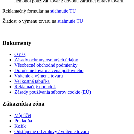
nemohol používať tovar z dôvodu záručnej opravy tovaru.
Reklamačný formulár na
stiahnutie TU
Žiadosť o výmenu tovaru na
stiahnutie TU
Dokumenty
O nás
Zásady ochrany osobných údajov
Všeobecné obchodné podmienky
Doručenie tovaru a cena poštovného
Vrátenie a výmena tovaru
Veľkostná tabuľka
Reklamačný poriadok
Zásady používania súborov cookie (EÚ)
Zákaznícka zóna
Môj účet
Pokladňa
Košík
Odstúpenie od zmluvy / vrátenie tovaru