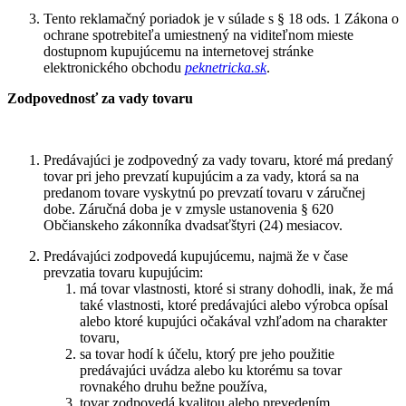
Tento reklamačný poriadok je v súlade s § 18 ods. 1 Zákona o
ochrane spotrebiteľa umiestnený na viditeľnom mieste
dostupnom kupujúcemu na internetovej stránke
elektronického obchodu
peknetricka.sk
.
Zodpovednosť za vady tovaru
Predávajúci je zodpovedný za vady tovaru, ktoré má predaný
tovar pri jeho prevzatí kupujúcim a za vady, ktorá sa na
predanom tovare vyskytnú po prevzatí tovaru v záručnej
dobe. Záručná doba je v zmysle ustanovenia § 620
Občianskeho zákonníka dvadsaťštyri (24) mesiacov.
Predávajúci zodpovedá kupujúcemu, najmä že v čase
prevzatia tovaru kupujúcim:
má tovar vlastnosti, ktoré si strany dohodli, inak, že má
také vlastnosti, ktoré predávajúci alebo výrobca opísal
alebo ktoré kupujúci očakával vzhľadom na charakter
tovaru,
sa tovar hodí k účelu, ktorý pre jeho použitie
predávajúci uvádza alebo ku ktorému sa tovar
rovnakého druhu bežne používa,
tovar zodpovedá kvalitou alebo prevedením