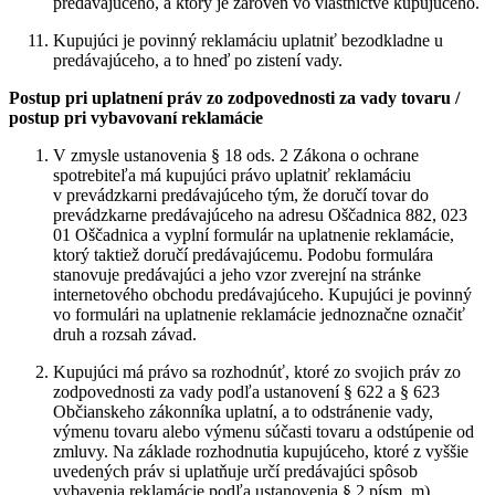
predávajúceho, a ktorý je zároveň vo vlastníctve kupujúceho.
Kupujúci je povinný reklamáciu uplatniť bezodkladne u
predávajúceho, a to hneď po zistení vady.
Postup pri uplatnení práv zo zodpovednosti za vady tovaru /
postup pri vybavovaní reklamácie
V zmysle ustanovenia § 18 ods. 2 Zákona o ochrane
spotrebiteľa má kupujúci právo uplatniť reklamáciu
v prevádzkarni predávajúceho tým, že doručí tovar do
prevádzkarne predávajúceho na adresu Oščadnica 882, 023
01 Oščadnica a vyplní formulár na uplatnenie reklamácie,
ktorý taktiež doručí predávajúcemu. Podobu formulára
stanovuje predávajúci a jeho vzor zverejní na stránke
internetového obchodu predávajúceho. Kupujúci je povinný
vo formulári na uplatnenie reklamácie jednoznačne označiť
druh a rozsah závad.
Kupujúci má právo sa rozhodnúť, ktoré zo svojich práv zo
zodpovednosti za vady podľa ustanovení § 622 a § 623
Občianskeho zákonníka uplatní, a to odstránenie vady,
výmenu tovaru alebo výmenu súčasti tovaru a odstúpenie od
zmluvy. Na základe rozhodnutia kupujúceho, ktoré z vyššie
uvedených práv si uplatňuje určí predávajúci spôsob
vybavenia reklamácie podľa ustanovenia § 2 písm. m)