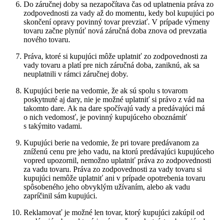
Do záručnej doby sa nezapočítava čas od uplatnenia práva zo
zodpovednosti za vady až do momentu, kedy bol kupujúci po
skončení opravy povinný tovar prevziať. V prípade výmeny
tovaru začne plynúť nová záručná doba znova od prevzatia
nového tovaru.
Práva, ktoré si kupujúci môže uplatniť zo zodpovednosti za
vady tovaru a platí pre nich záručná doba, zaniknú, ak sa
neuplatnili v rámci záručnej doby.
Kupujúci berie na vedomie, že ak sú spolu s tovarom
poskytnuté aj dary, nie je možné uplatniť si právo z vád na
takomto dare. Ak na dare spočívajú vady a predávajúci má
o nich vedomosť, je povinný kupujúceho oboznámiť
s takýmito vadami.
Kupujúci berie na vedomie, že pri tovare predávanom za
zníženú cenu pre jeho vadu, na ktorú predávajúci kupujúceho
vopred upozornil, nemožno uplatniť práva zo zodpovednosti
za vadu tovaru. Práva zo zodpovednosti za vady tovaru si
kupujúci nemôže uplatniť ani v prípade opotrebenia tovaru
spôsobeného jeho obvyklým užívaním, alebo ak vadu
zapríčinil sám kupujúci.
Reklamovať je možné len tovar, ktorý kupujúci zakúpil od