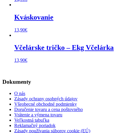
Kváskovanie
13,90
€
Včelárske tričko – Ekg Včelárka
13,90
€
Dokumenty
O nás
Zásady ochrany osobných údajov
Všeobecné obchodné podmienky
Doručenie tovaru a cena poštovného
Vrátenie a výmena tovaru
Veľkostná tabuľka
Reklamačný poriadok
Zásady používania súborov cookie (EÚ)