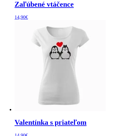
Zaľúbené vtáčence
14,90
€
Valentínka s priateľom
14,90
€