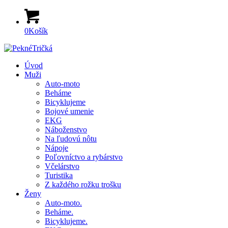
0
Košík
Úvod
Muži
Auto-moto
Beháme
Bicyklujeme
Bojové umenie
EKG
Náboženstvo
Na ľudovú nôtu
Nápoje
Poľovníctvo a rybárstvo
Včelárstvo
Turistika
Z každého rožku trošku
Ženy
Auto-moto.
Beháme.
Bicyklujeme.