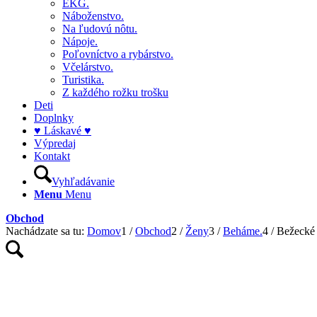
EKG.
Náboženstvo.
Na ľudovú nôtu.
Nápoje.
Poľovníctvo a rybárstvo.
Včelárstvo.
Turistika.
Z každého rožku trošku
Deti
Doplnky
♥ Láskavé ♥
Výpredaj
Kontakt
Vyhľadávanie
Menu
Menu
Obchod
Nachádzate sa tu:
Domov
1
/
Obchod
2
/
Ženy
3
/
Beháme.
4
/
Bežecké 