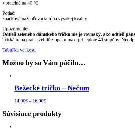
• pratelné na 40 °C
Potlač:
značková nažehľovacia fólia vysokej kvality
Upozornenie:
Odtieň zeleného dámskeho trička nie je rovnaký, ako odtieň páns
Tričká treba prať a žehliť z opaku max. pri teplote 40 stupňov. Neod
Tabuľka veľkostí
Možno by sa Vám páčilo…
Bežecké tričko – Nečum
Price
14,90
€
–
16,90
€
range:
14,90€
Súvisiace produkty
through
16,90€