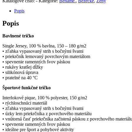
Katalógové číslo:
-
Kategórie:
Beháme.
,
Bežecké
,
Ženy
-
Nežer
Popis
cica
Popis
Bavlnené tričko
Single Jersey, 100 % bavlna, 150 – 180 g/m2
• zľahka vypasovaný strih s bočnými švami
• priekrčník lemovaný povrchovým materiálom
• spevnenie ramenných švov páskou
• rukávy kratšej dĺžky
• silikónová úprava
• pratelné na 40 °C
Športové funkčné tričko
Interlokové pique, 100 % polyester, 150 g/m2
• rýchloschnúci materiál
• zľahka vypasovaný strih s bočnými švami
• úzky lem priekrčníka z povrchového materiálu
• vnútorná časť priekrčníka začistená páskou z povrchového materiál
• spevnenie ramenných švov páskou
• ideálne pre šport a pohybové aktivity