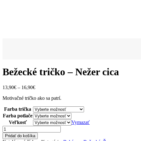
Bežecké tričko – Nežer cica
Price
13,90
€
–
16,90
€
range:
Motivačné tričko ako sa patrí.
13,90€
through
Farba trička
16,90€
Farba potlače
Veľkosť
Vymazať
množstvo
Bežecké
Pridať do košíka
tričko