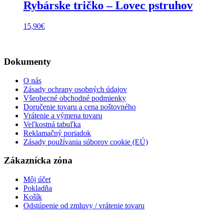
Rybárske tričko – Lovec pstruhov
15,90
€
Dokumenty
O nás
Zásady ochrany osobných údajov
Všeobecné obchodné podmienky
Doručenie tovaru a cena poštovného
Vrátenie a výmena tovaru
Veľkostná tabuľka
Reklamačný poriadok
Zásady používania súborov cookie (EÚ)
Zákaznícka zóna
Môj účet
Pokladňa
Košík
Odstúpenie od zmluvy / vrátenie tovaru