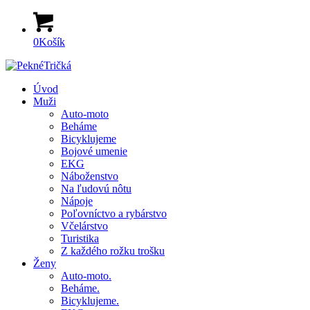
0
Košík
Úvod
Muži
Auto-moto
Beháme
Bicyklujeme
Bojové umenie
EKG
Náboženstvo
Na ľudovú nôtu
Nápoje
Poľovníctvo a rybárstvo
Včelárstvo
Turistika
Z každého rožku trošku
Ženy
Auto-moto.
Beháme.
Bicyklujeme.