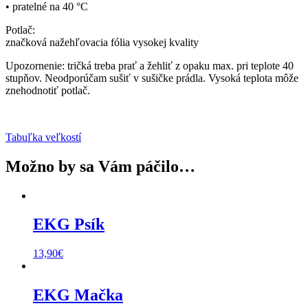
• pratelné na 40 °C
Potlač:
značková nažehľovacia fólia vysokej kvality
Upozornenie: tričká treba prať a žehliť z opaku max. pri teplote 40
stupňov. Neodporúčam sušiť v sušičke prádla. Vysoká teplota môže
znehodnotiť potlač.
Tabuľka veľkostí
Možno by sa Vám páčilo…
EKG Psík
13,90
€
EKG Mačka