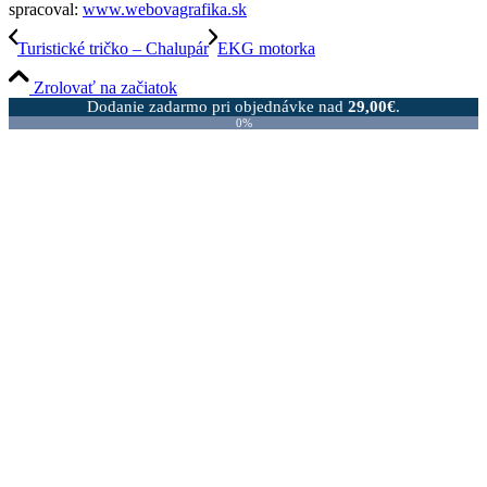
spracoval:
www.webovagrafika.sk
Turistické tričko – Chalupár
EKG motorka
Zrolovať na začiatok
Dodanie zadarmo pri objednávke nad
29,00
€
.
0%