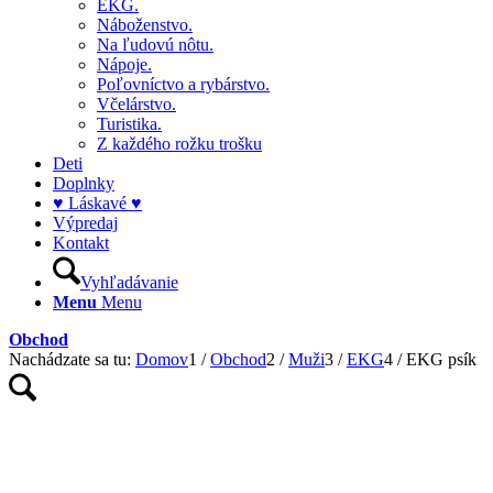
EKG.
Náboženstvo.
Na ľudovú nôtu.
Nápoje.
Poľovníctvo a rybárstvo.
Včelárstvo.
Turistika.
Z každého rožku trošku
Deti
Doplnky
♥ Láskavé ♥
Výpredaj
Kontakt
Vyhľadávanie
Menu
Menu
Obchod
Nachádzate sa tu:
Domov
1
/
Obchod
2
/
Muži
3
/
EKG
4
/
EKG psík