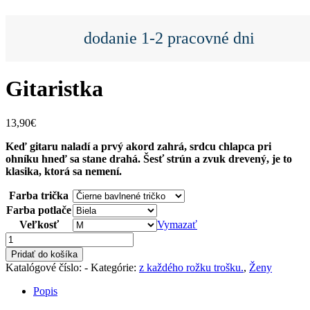
dodanie 1-2 pracovné dni
Gitaristka
13,90
€
Keď gitaru naladí a prvý akord zahrá, srdcu chlapca pri
ohníku hneď sa stane drahá. Šesť strún a zvuk drevený, je to
klasika, ktorá sa nemení.
Farba trička
Farba potlače
Veľkosť
Vymazať
množstvo
Gitaristka
Pridať do košíka
Katalógové číslo:
-
Kategórie:
z každého rožku trošku.
,
Ženy
Popis