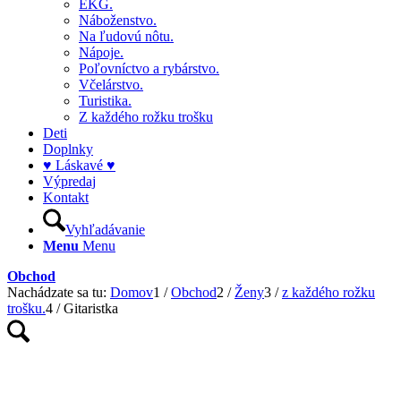
EKG.
Náboženstvo.
Na ľudovú nôtu.
Nápoje.
Poľovníctvo a rybárstvo.
Včelárstvo.
Turistika.
Z každého rožku trošku
Deti
Doplnky
♥ Láskavé ♥
Výpredaj
Kontakt
Vyhľadávanie
Menu
Menu
Obchod
Nachádzate sa tu:
Domov
1
/
Obchod
2
/
Ženy
3
/
z každého rožku
trošku.
4
/
Gitaristka