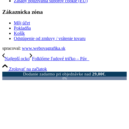
Zásady používania súborov cookie (EÚ)
Zákaznícka zóna
Môj účet
Pokladňa
Košík
Odstúpenie od zmluvy / vrátenie tovaru
spracoval:
www.webovagrafika.sk
Najlepší ocko
Folklórne ľudové tričko – Páv_
Zrolovať na začiatok
Dodanie zadarmo pri objednávke nad
29,00
€
.
0%