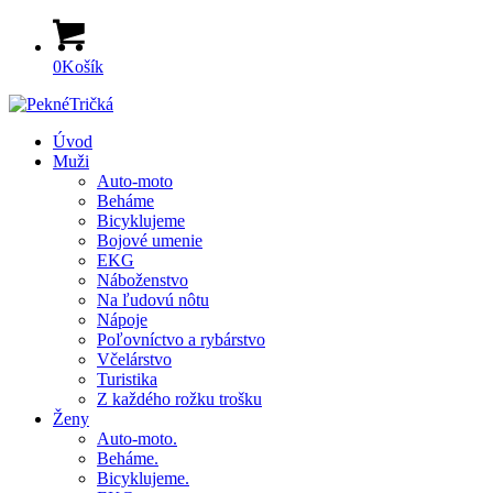
0
Košík
Úvod
Muži
Auto-moto
Beháme
Bicyklujeme
Bojové umenie
EKG
Náboženstvo
Na ľudovú nôtu
Nápoje
Poľovníctvo a rybárstvo
Včelárstvo
Turistika
Z každého rožku trošku
Ženy
Auto-moto.
Beháme.
Bicyklujeme.