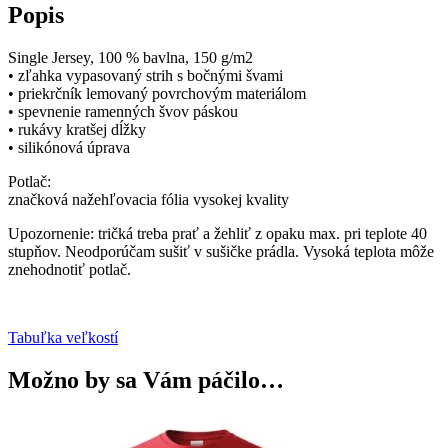
Popis
Single Jersey, 100 % bavlna, 150 g/m2
• zľahka vypasovaný strih s bočnými švami
• priekrčník lemovaný povrchovým materiálom
• spevnenie ramenných švov páskou
• rukávy kratšej dĺžky
• silikónová úprava
Potlač:
značková nažehľovacia fólia vysokej kvality
Upozornenie: tričká treba prať a žehliť z opaku max. pri teplote 40
stupňov. Neodporúčam sušiť v sušičke prádla. Vysoká teplota môže
znehodnotiť potlač.
Tabuľka veľkostí
Možno by sa Vám páčilo…