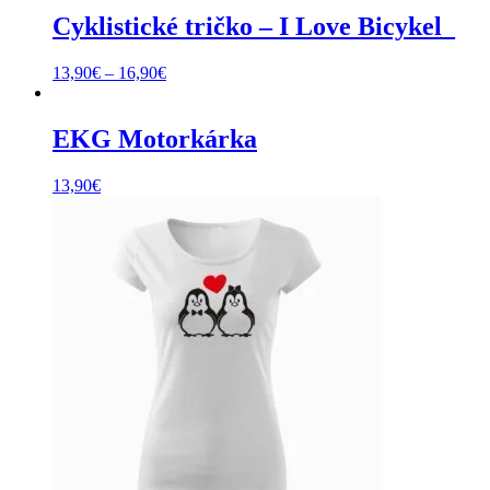
Cyklistické tričko – I Love Bicykel_
Price
13,90
€
–
16,90
€
range:
13,90€
through
EKG Motorkárka
16,90€
13,90
€