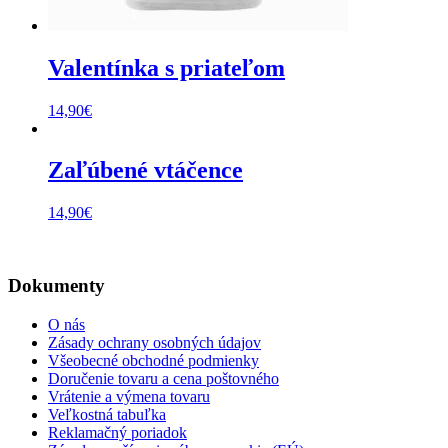
Valentínka s priateľom
14,90
€
Zaľúbené vtáčence
14,90
€
Dokumenty
O nás
Zásady ochrany osobných údajov
Všeobecné obchodné podmienky
Doručenie tovaru a cena poštovného
Vrátenie a výmena tovaru
Veľkostná tabuľka
Reklamačný poriadok