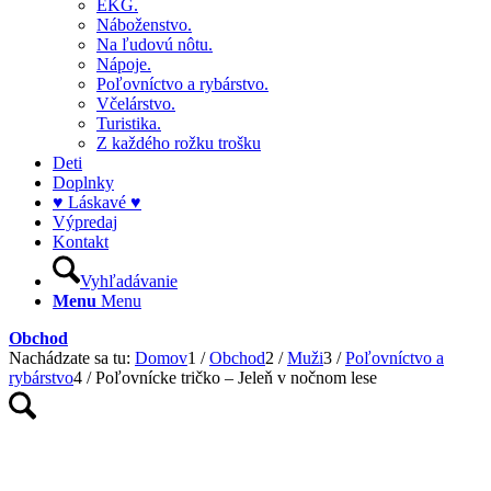
EKG.
Náboženstvo.
Na ľudovú nôtu.
Nápoje.
Poľovníctvo a rybárstvo.
Včelárstvo.
Turistika.
Z každého rožku trošku
Deti
Doplnky
♥ Láskavé ♥
Výpredaj
Kontakt
Vyhľadávanie
Menu
Menu
Obchod
Nachádzate sa tu:
Domov
1
/
Obchod
2
/
Muži
3
/
Poľovníctvo a
rybárstvo
4
/
Poľovnícke tričko – Jeleň v nočnom lese