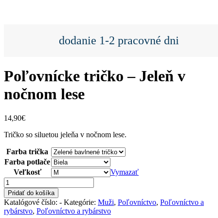
dodanie 1-2 pracovné dni
Poľovnícke tričko – Jeleň v
nočnom lese
14,90
€
Tričko so siluetou jeleňa v nočnom lese.
Farba trička
Farba potlače
Veľkosť
Vymazať
množstvo
Poľovnícke
Pridať do košíka
tričko
Katalógové číslo:
-
Kategórie:
Muži
,
Poľovníctvo
,
Poľovníctvo a
-
rybárstvo
,
Poľovníctvo a rybárstvo
Jeleň