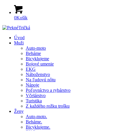
0
Košík
Úvod
Muži
Auto-moto
Beháme
Bicyklujeme
Bojové umenie
EKG
Náboženstvo
Na ľudovú nôtu
Nápoje
Poľovníctvo a rybárstvo
Včelárstvo
Turistika
Z každého rožku trošku
Ženy
Auto-moto.
Beháme.
Bicyklujeme.