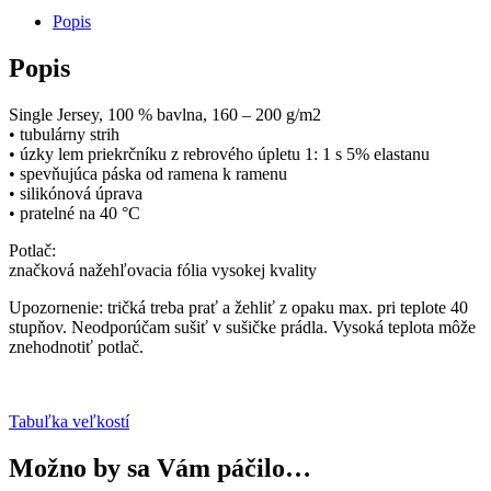
v
Popis
nočnom
lese
Popis
Single Jersey, 100 % bavlna, 160 – 200 g/m2
• tubulárny strih
• úzky lem priekrčníku z rebrového úpletu 1: 1 s 5% elastanu
• spevňujúca páska od ramena k ramenu
• silikónová úprava
• pratelné na 40 °C
Potlač:
značková nažehľovacia fólia vysokej kvality
Upozornenie: tričká treba prať a žehliť z opaku max. pri teplote 40
stupňov. Neodporúčam sušiť v sušičke prádla. Vysoká teplota môže
znehodnotiť potlač.
Tabuľka veľkostí
Možno by sa Vám páčilo…