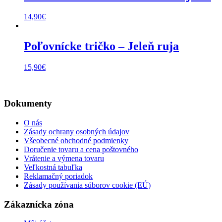
14,90
€
Poľovnícke tričko – Jeleň ruja
15,90
€
Dokumenty
O nás
Zásady ochrany osobných údajov
Všeobecné obchodné podmienky
Doručenie tovaru a cena poštovného
Vrátenie a výmena tovaru
Veľkostná tabuľka
Reklamačný poriadok
Zásady používania súborov cookie (EÚ)
Zákaznícka zóna