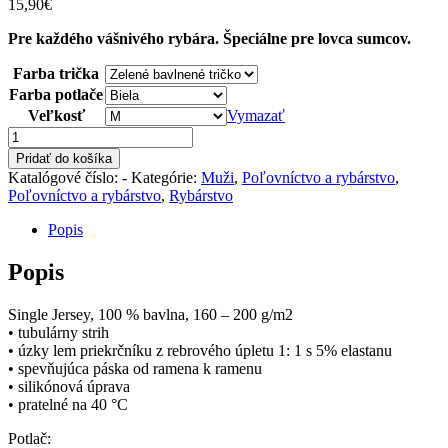
15,90
€
Pre každého vášnivého rybára. Špeciálne pre lovca sumcov.
Farba trička
Farba potlače
Veľkosť
Vymazať
množstvo
Rybárske
Pridať do košíka
tričko
Katalógové číslo:
-
Kategórie:
Muži
,
Poľovníctvo a rybárstvo
,
–
Poľovníctvo a rybárstvo
,
Rybárstvo
Lovec
sumcov
Popis
Popis
Single Jersey, 100 % bavlna, 160 – 200 g/m2
• tubulárny strih
• úzky lem priekrčníku z rebrového úpletu 1: 1 s 5% elastanu
• spevňujúca páska od ramena k ramenu
• silikónová úprava
• pratelné na 40 °C
Potlač: