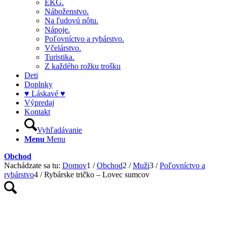
EKG.
Náboženstvo.
Na ľudovú nôtu.
Nápoje.
Poľovníctvo a rybárstvo.
Včelárstvo.
Turistika.
Z každého rožku trošku
Deti
Doplnky
♥ Láskavé ♥
Výpredaj
Kontakt
Vyhľadávanie
Menu
Menu
Obchod
Nachádzate sa tu:
Domov
1
/
Obchod
2
/
Muži
3
/
Poľovníctvo a
rybárstvo
4
/
Rybárske tričko – Lovec sumcov