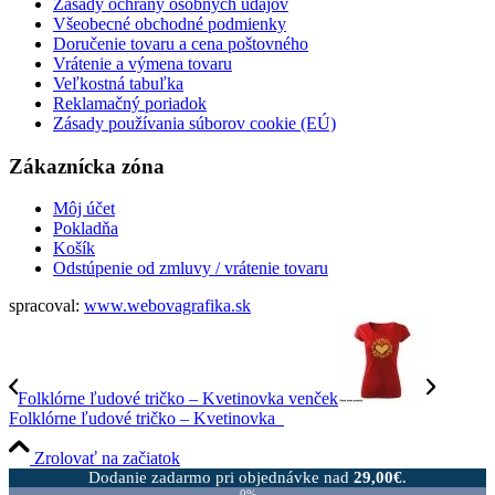
Zásady ochrany osobných údajov
Všeobecné obchodné podmienky
Doručenie tovaru a cena poštovného
Vrátenie a výmena tovaru
Veľkostná tabuľka
Reklamačný poriadok
Zásady používania súborov cookie (EÚ)
Zákaznícka zóna
Môj účet
Pokladňa
Košík
Odstúpenie od zmluvy / vrátenie tovaru
spracoval:
www.webovagrafika.sk
Folklórne ľudové tričko – Kvetinovka venček
Folklórne ľudové tričko – Kvetinovka_
Zrolovať na začiatok
Dodanie zadarmo pri objednávke nad
29,00
€
.
0%