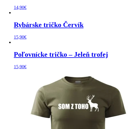
14,90
€
Rybárske tričko Červík
15,90
€
Poľovnícke tričko – Jeleň trofej
15,90
€