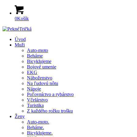
0
Košík
Úvod
Muži
Auto-moto
Beháme
Bicyklujeme
Bojové umenie
EKG
Náboženstvo
Na ľudovú nôtu
Nápoje
Poľovníctvo a rybárstvo
Včelárstvo
Turistika
Z každého rožku trošku
Ženy
Auto-moto.
Beháme.
Bicyklujeme.