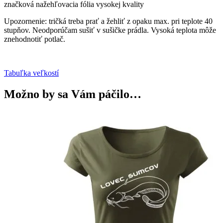
značková nažehľovacia fólia vysokej kvality
Upozornenie: tričká treba prať a žehliť z opaku max. pri teplote 40
stupňov. Neodporúčam sušiť v sušičke prádla. Vysoká teplota môže
znehodnotiť potlač.
Tabuľka veľkostí
Možno by sa Vám páčilo…