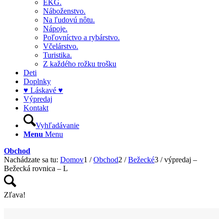
EKG.
Náboženstvo.
Na ľudovú nôtu.
Nápoje.
Poľovníctvo a rybárstvo.
Včelárstvo.
Turistika.
Z každého rožku trošku
Deti
Doplnky
♥ Láskavé ♥
Výpredaj
Kontakt
Vyhľadávanie
Menu
Menu
Obchod
Nachádzate sa tu:
Domov
1
/
Obchod
2
/
Bežecké
3
/
výpredaj –
Bežecká rovnica – L
Zľava!