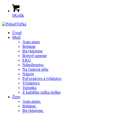
0
Košík
Úvod
Muži
Auto-moto
Beháme
Bicyklujeme
Bojové umenie
EKG
Náboženstvo
Na ľudovú nôtu
Nápoje
Poľovníctvo a rybárstvo
Včelárstvo
Turistika
Z každého rožku trošku
Ženy
Auto-moto.
Beháme.
Bicyklujeme.