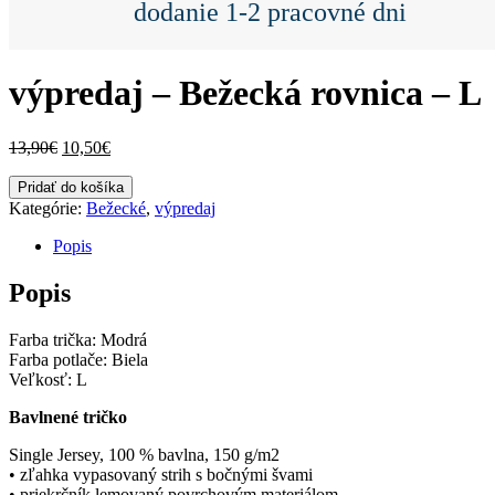
dodanie 1-2 pracovné dni
výpredaj – Bežecká rovnica – L
Pôvodná
Aktuálna
13,90
€
10,50
€
cena
cena
množstvo
bola:
je:
Pridať do košíka
výpredaj
13,90€.
10,50€.
Kategórie:
Bežecké
,
výpredaj
-
Bežecká
Popis
rovnica
-
Popis
L
Farba trička: Modrá
Farba potlače: Biela
Veľkosť: L
Bavlnené tričko
Single Jersey, 100 % bavlna, 150 g/m2
• zľahka vypasovaný strih s bočnými švami
• priekrčník lemovaný povrchovým materiálom