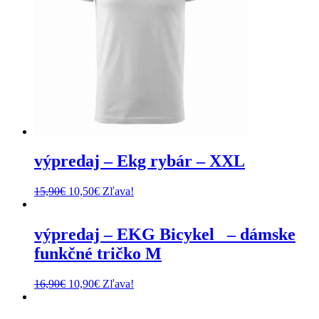
výpredaj – Ekg rybár – XXL
Pôvodná
Aktuálna
15,90
€
10,50
€
Zľava!
cena
cena
bola:
je:
15,90€.
10,50€.
výpredaj – EKG Bicykel_ – dámske
funkčné tričko M
Pôvodná
Aktuálna
16,90
€
10,90
€
Zľava!
cena
cena
bola:
je: