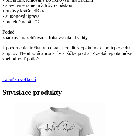
• spevnenie ramenných švov páskou
• rukávy kratšej dĺžky
• silikónová úprava
• pratelné na 40 °C
Potlač:
značková nažehľovacia fólia vysokej kvality
Upozornenie: tričká treba prať a žehliť z opaku max. pri teplote 40
stupňov. Neodporúčam sušiť v sušičke prádla. Vysoká teplota môže
znehodnotiť potlač.
Tabuľka veľkostí
Súvisiace produkty