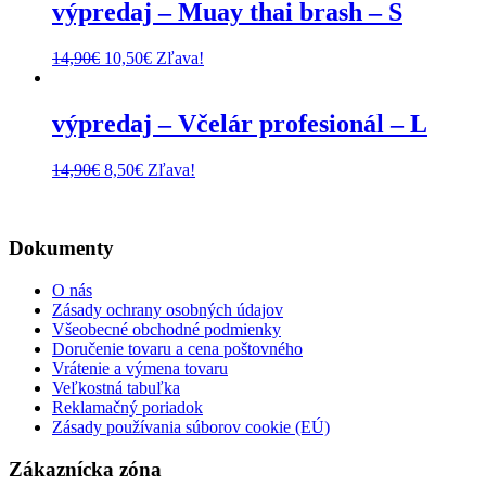
16,90€.
10,90€.
výpredaj – Muay thai brash – S
Pôvodná
Aktuálna
14,90
€
10,50
€
Zľava!
cena
cena
bola:
je:
14,90€.
10,50€.
výpredaj – Včelár profesionál – L
Pôvodná
Aktuálna
14,90
€
8,50
€
Zľava!
cena
cena
bola:
je:
14,90€.
8,50€.
Dokumenty
O nás
Zásady ochrany osobných údajov
Všeobecné obchodné podmienky
Doručenie tovaru a cena poštovného
Vrátenie a výmena tovaru
Veľkostná tabuľka
Reklamačný poriadok
Zásady používania súborov cookie (EÚ)
Zákaznícka zóna