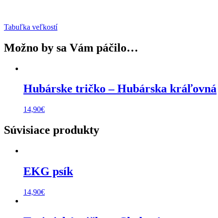
Tabuľka veľkostí
Možno by sa Vám páčilo…
Hubárske tričko – Hubárska kráľovná
14,90
€
Súvisiace produkty
EKG psík
14,90
€