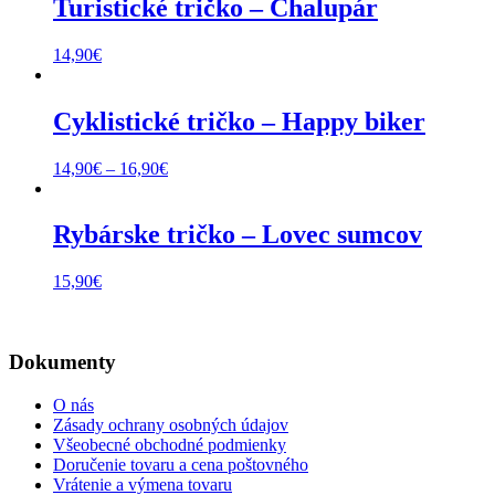
Turistické tričko – Chalupár
14,90
€
Cyklistické tričko – Happy biker
Price
14,90
€
–
16,90
€
range:
14,90€
through
Rybárske tričko – Lovec sumcov
16,90€
15,90
€
Dokumenty
O nás
Zásady ochrany osobných údajov
Všeobecné obchodné podmienky
Doručenie tovaru a cena poštovného
Vrátenie a výmena tovaru