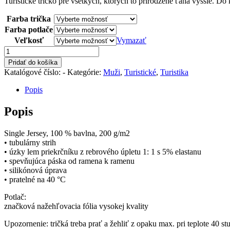
Turistické tričko pre všetkých, ktorých to prirodzene ťahá vyššie. D
Farba trička
Farba potlače
Veľkosť
Vymazať
množstvo
Turistické
Pridať do košíka
tričko
Katalógové číslo:
-
Kategórie:
Muži
,
Turistické
,
Turistika
-
Idem
Popis
hore
Popis
Single Jersey, 100 % bavlna, 200 g/m2
• tubulárny strih
• úzky lem priekrčníku z rebrového úpletu 1: 1 s 5% elastanu
• spevňujúca páska od ramena k ramenu
• silikónová úprava
• pratelné na 40 °C
Potlač:
značková nažehľovacia fólia vysokej kvality
Upozornenie: tričká treba prať a žehliť z opaku max. pri teplote 40 