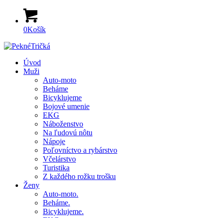
0
Košík
Úvod
Muži
Auto-moto
Beháme
Bicyklujeme
Bojové umenie
EKG
Náboženstvo
Na ľudovú nôtu
Nápoje
Poľovníctvo a rybárstvo
Včelárstvo
Turistika
Z každého rožku trošku
Ženy
Auto-moto.
Beháme.
Bicyklujeme.