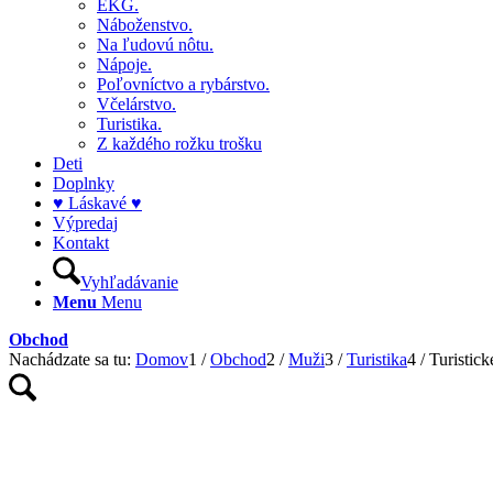
EKG.
Náboženstvo.
Na ľudovú nôtu.
Nápoje.
Poľovníctvo a rybárstvo.
Včelárstvo.
Turistika.
Z každého rožku trošku
Deti
Doplnky
♥ Láskavé ♥
Výpredaj
Kontakt
Vyhľadávanie
Menu
Menu
Obchod
Nachádzate sa tu:
Domov
1
/
Obchod
2
/
Muži
3
/
Turistika
4
/
Turistick