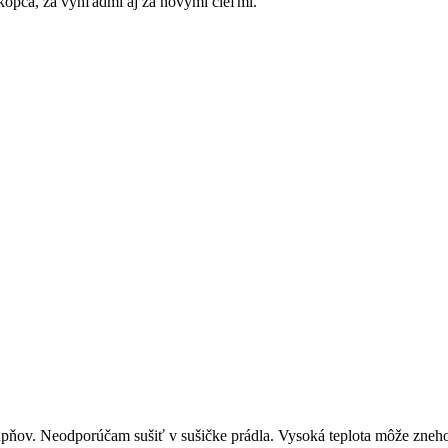
o kopca, za výhľadmi aj za novými cieľmi.
stupňov. Neodporúčam sušiť v sušičke prádla. Vysoká teplota môže zneho